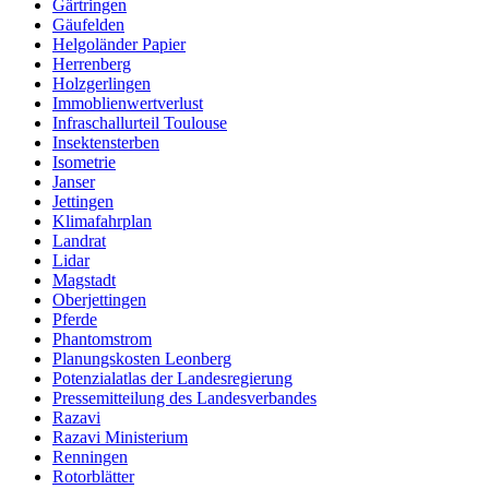
Gärtringen
Gäufelden
Helgoländer Papier
Herrenberg
Holzgerlingen
Immoblienwertverlust
Infraschallurteil Toulouse
Insektensterben
Isometrie
Janser
Jettingen
Klimafahrplan
Landrat
Lidar
Magstadt
Oberjettingen
Pferde
Phantomstrom
Planungskosten Leonberg
Potenzialatlas der Landesregierung
Pressemitteilung des Landesverbandes
Razavi
Razavi Ministerium
Renningen
Rotorblätter