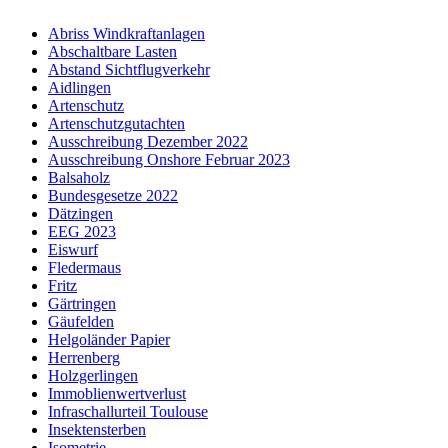
Abriss Windkraftanlagen
Abschaltbare Lasten
Abstand Sichtflugverkehr
Aidlingen
Artenschutz
Artenschutzgutachten
Ausschreibung Dezember 2022
Ausschreibung Onshore Februar 2023
Balsaholz
Bundesgesetze 2022
Dätzingen
EEG 2023
Eiswurf
Fledermaus
Fritz
Gärtringen
Gäufelden
Helgoländer Papier
Herrenberg
Holzgerlingen
Immoblienwertverlust
Infraschallurteil Toulouse
Insektensterben
Isometrie