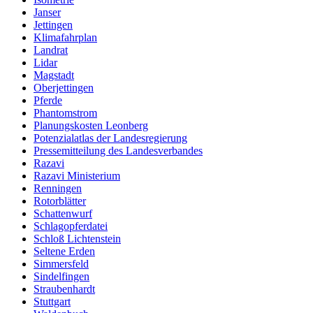
Janser
Jettingen
Klimafahrplan
Landrat
Lidar
Magstadt
Oberjettingen
Pferde
Phantomstrom
Planungskosten Leonberg
Potenzialatlas der Landesregierung
Pressemitteilung des Landesverbandes
Razavi
Razavi Ministerium
Renningen
Rotorblätter
Schattenwurf
Schlagopferdatei
Schloß Lichtenstein
Seltene Erden
Simmersfeld
Sindelfingen
Straubenhardt
Stuttgart