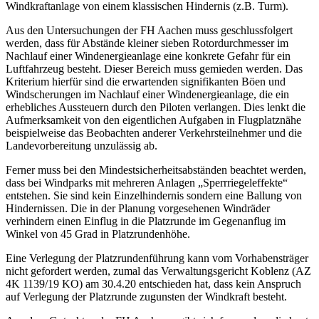
Windkraftanlage von einem klassischen Hindernis (z.B. Turm).
Aus den Untersuchungen der FH Aachen muss geschlussfolgert
werden, dass für Abstände kleiner sieben Rotordurchmesser im
Nachlauf einer Windenergieanlage eine konkrete Gefahr für ein
Luftfahrzeug besteht. Dieser Bereich muss gemieden werden. Das
Kriterium hierfür sind die erwartenden signifikanten Böen und
Windscherungen im Nachlauf einer Windenergieanlage, die ein
erhebliches Aussteuern durch den Piloten verlangen. Dies lenkt die
Aufmerksamkeit von den eigentlichen Aufgaben in Flugplatznähe
beispielweise das Beobachten anderer Verkehrsteilnehmer und die
Landevorbereitung unzulässig ab.
Ferner muss bei den Mindestsicherheitsabständen beachtet werden,
dass bei Windparks mit mehreren Anlagen „Sperrriegeleffekte“
entstehen. Sie sind kein Einzelhindernis sondern eine Ballung von
Hindernissen. Die in der Planung vorgesehenen Windräder
verhindern einen Einflug in die Platzrunde im Gegenanflug im
Winkel von 45 Grad in Platzrundenhöhe.
Eine Verlegung der Platzrundenführung kann vom Vorhabensträger
nicht gefordert werden, zumal das Verwaltungsgericht Koblenz (AZ
4K 1139/19 KO) am 30.4.20 entschieden hat, dass kein Anspruch
auf Verlegung der Platzrunde zugunsten der Windkraft besteht.